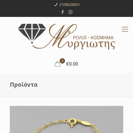
2108628901
0
€0.00
Προϊόντα