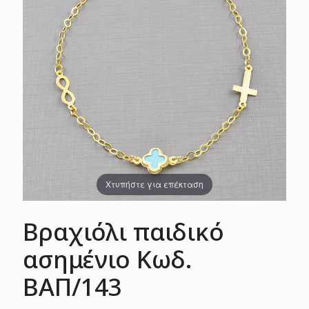
Χτυπήστε για επέκταση
Βραχιόλι παιδικό
ασημένιο Κωδ.
ΒΑΠ/143