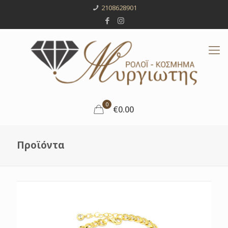
2108628901
0
€0.00
Προϊόντα