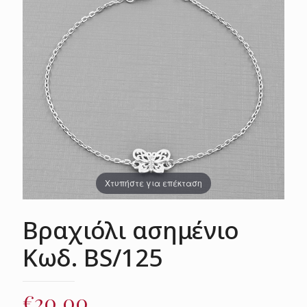
Χτυπήστε για επέκταση
Βραχιόλι ασημένιο
Κωδ. BS/125
€
20.00