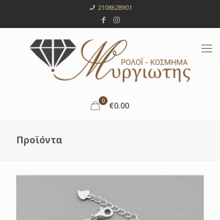
2108628901
0
€0.00
Προϊόντα