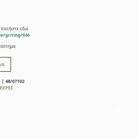
ς πατήστε εδώ
de/gr/ring/946
τάστημα
να
 | 48/07102
ΒΕΡΕΣ