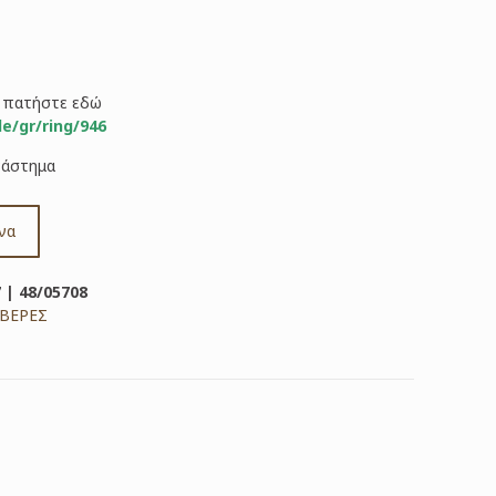
ς πατήστε εδώ
de/gr/ring/946
τάστημα
να
 | 48/05708
ΒΕΡΕΣ