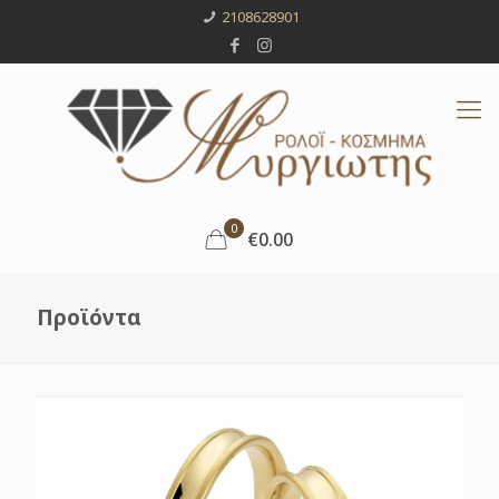
2108628901
0
€0.00
Προϊόντα