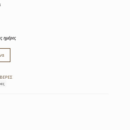
4
ς ημέρες
να
ΒΕΡΕΣ
ρες