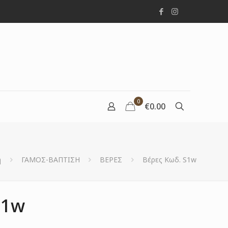
0
€0.00
ή
ΓΑΜΟΣ-ΒΑΠΤΙΣΗ
ΒΕΡΕΣ
Βέρες Κωδ. S1w
S1w