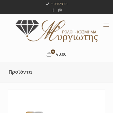
2108628901
0
€0.00
Προϊόντα