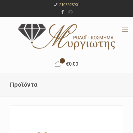
2108628901
0
€0.00
Προϊόντα