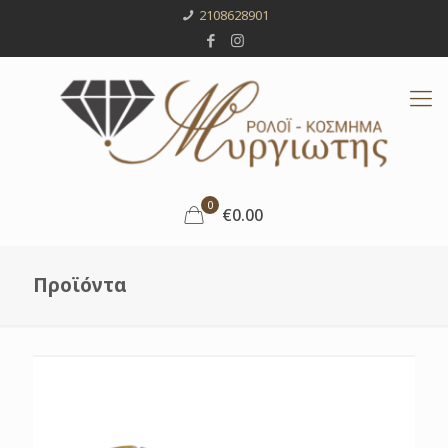
2108628901
0
€0.00
Προϊόντα