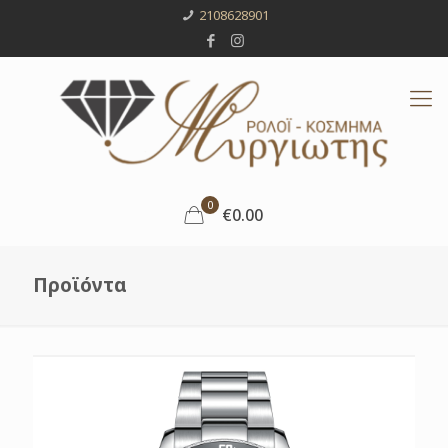
2108628901
0
€0.00
Προϊόντα