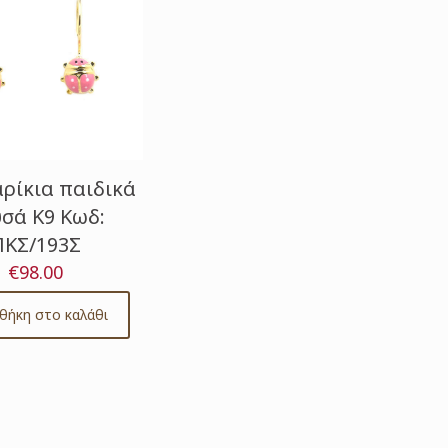
ρίκια παιδικά
σά Κ9 Κωδ:
ΠΚΣ/193Σ
€
98.00
θήκη στο καλάθι