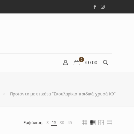
0
€0.00
Προϊόντα με ετικέτα “Σκουλαρίκια παιδικά χρυσά Κ9”
Εμφάνιση:
8
15
30
45