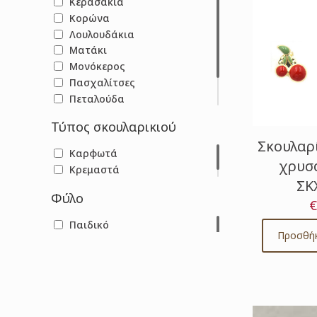
Κερασάκια
Κορώνα
Λουλουδάκια
Ματάκι
Μονόκερος
Πασχαλίτσες
Πεταλούδα
Σταυρουδάκι
Τύπος σκουλαρικιού
Φράουλες
Σκουλαρ
Καρφωτά
χρυσά
Κρεμαστά
ΣΚ
Φύλο
€
Παιδικό
Προσθήκ