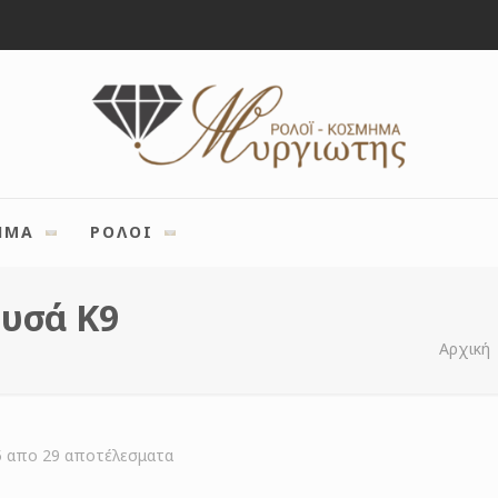
ΗΜΑ
ΡΟΛΟΙ
ρυσά Κ9
Αρχική
Sorted
5 απο 29 αποτέλεσματα
by