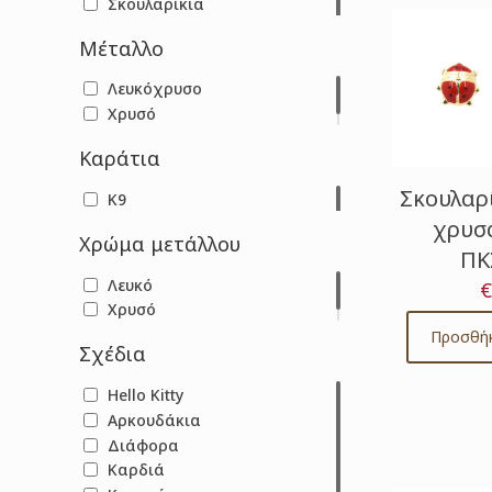
Σκουλαρίκια
Μέταλλο
Λευκόχρυσο
Χρυσό
Καράτια
Σκουλαρ
Κ9
χρυσά
Χρώμα μετάλλου
ΠΚ
Λευκό
€
Χρυσό
Προσθήκ
Σχέδια
Hello Kitty
Αρκουδάκια
Διάφορα
Καρδιά