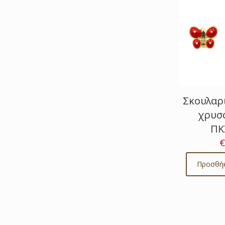
Σκουλαρ
χρυσά
ΠΚ
€
Προσθήκ