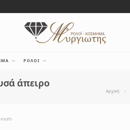
ΗΜΑ
ΡΟΛΟΙ
υσά άπειρο
Αρχική
Sorted
results
by