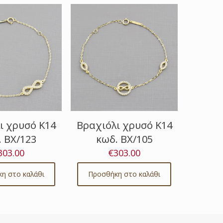
latest
ι χρυσό Κ14
Βραχιόλι χρυσό Κ14
. ΒΧ/123
κωδ. ΒΧ/105
303.00
€
303.00
η στο καλάθι
Προσθήκη στο καλάθι