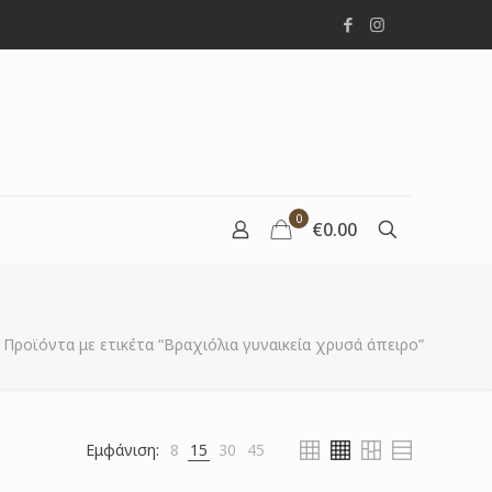
0
€0.00
Προϊόντα με ετικέτα “Βραχιόλια γυναικεία χρυσά άπειρο”
Εμφάνιση:
8
15
30
45