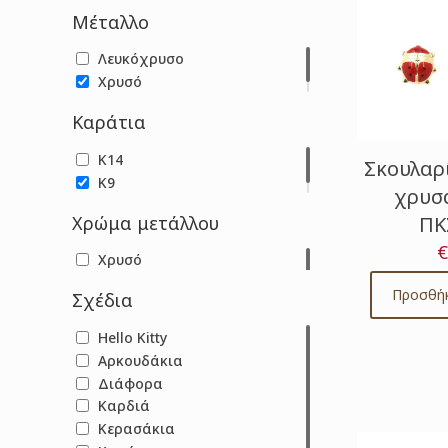
Μέταλλο
Λευκόχρυσο
Χρυσό
Καράτια
Κ14
Σκουλαρ
Κ9
χρυσά
ΠΚ
Χρώμα μετάλλου
€
Χρυσό
Προσθήκ
Σχέδια
Hello Kitty
Αρκουδάκια
Διάφορα
Καρδιά
Κερασάκια