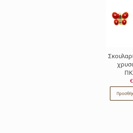
Σκουλαρ
χρυσά
ΠΚ
€
Προσθήκ