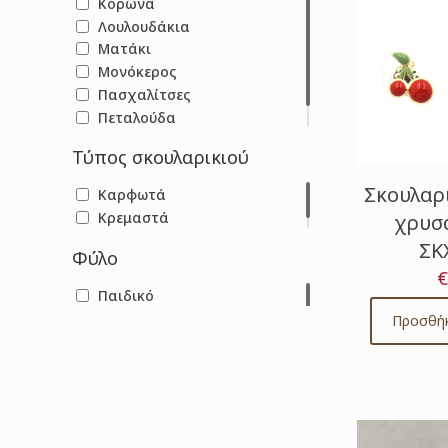
Κορώνα
Λουλουδάκια
Ματάκι
Μονόκερος
Πασχαλίτσες
Πεταλούδα
Φράουλες
Τύπος σκουλαρικιού
Σκουλαρ
Καρφωτά
Κρεμαστά
χρυσά
ΣΚ
Φύλο
€
Παιδικό
Προσθήκ