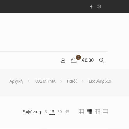
0
€0.00
Αρχική
ΚΟΣΜΗΜΑ
Παιδί
Σκουλαρίκια
Εμφάνιση:
8
15
30
45