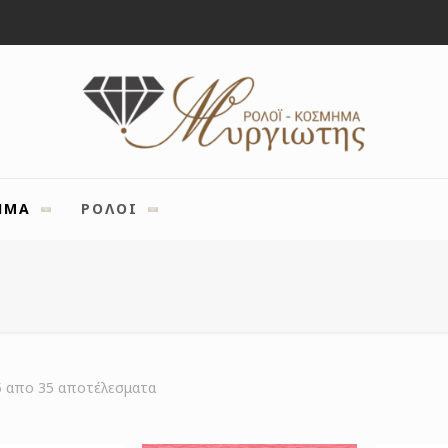
ΗΜΑ
ΡΟΛΟΙ
Sorted
5 απο 35 αποτέλεσματα
by
latest