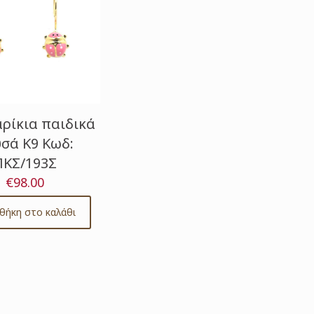
ρίκια παιδικά
σά Κ9 Κωδ:
ΠΚΣ/193Σ
€
98.00
θήκη στο καλάθι