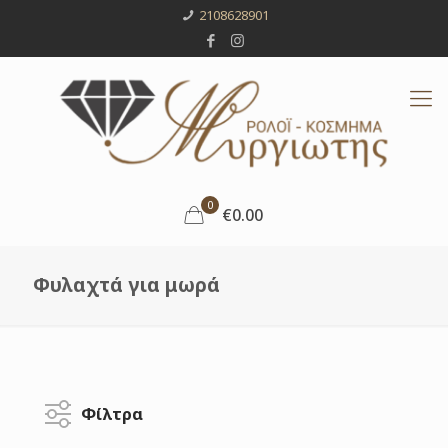
2108628901
0
€0.00
Φυλαχτά για μωρά
Φίλτρα